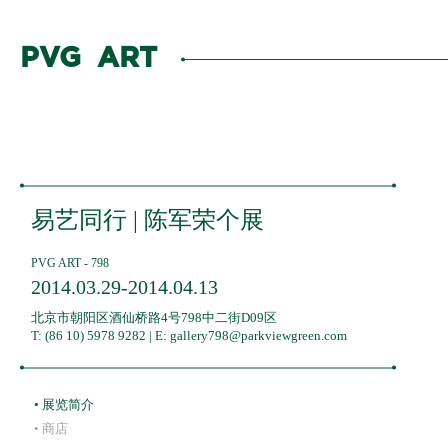
PVG ART
关于我们
ABOUT ·
展览
EXHIBITIONS ·
易艺同行 | 陈军荣个展
全部
艺术家
ARTISTS ·
PVG ART - 798
当前展览
展会
FAIRS ·
2014.03.29-2014.04.13
北京市朝阳区酒仙桥路4号798中二街D09区
展览回顾
新闻
NEWS ·
T: (86 10) 5978 9282 | E: gallery798@parkviewgreen.com
展览预告
• 展览简介
• 商店