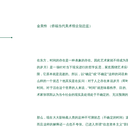
金美怜 （侨福当代美术馆企划总监）
在东方，时间的存在是一种表象的存在。因此艺术家就不得成为陈
的岁月》是一场针对当下现实进行的哲学反思，展览围绕艺术应
限，它原本就是流逝的。所以，以“确定”或“不确定”这样的词语
么样的一个状态？他其实是在反问：对于人之存在来说岁月（即
时间。对于活在这个世界的人来说，“时间”就意味着秩序、目的
术家张琪凯认为当今社会的现实及处境处于不确定的、无法预测的
那么，现在大大影响着人类的这种不可测状态（不确定的时间）
而且这样的解释还一点也不夸张。已进入所谓“信息资本主义”