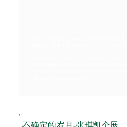
不确定的岁月-张琪凯个展