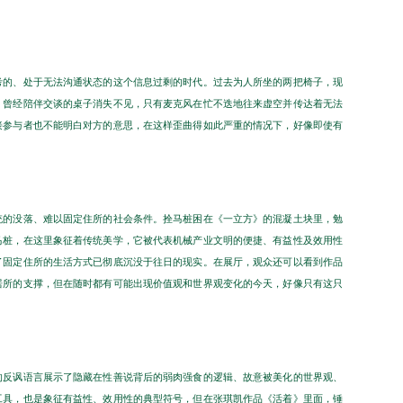
考的、处于无法沟通状态的这个信息过剩的时代。过去为人所坐的两把椅子，现
。曾经陪伴交谈的桌子消失不见，只有麦克风在忙不迭地往来虚空并传达着无法
接参与者也不能明白对方的意思，在这样歪曲得如此严重的情况下，好像即使有
统的没落、难以固定住所的社会条件。拴马桩困在《一立方》的混凝土块里，勉
马桩，在这里象征着传统美学，它被代表机械产业文明的便捷、有益性及效用性
了固定住所的生活方式已彻底沉没于往日的现实。在展厅，观众还可以看到作品
居所的支撑，但在随时都有可能出现价值观和世界观变化的今天，好像只有这只
的反讽语言展示了隐藏在性善说背后的弱肉强食的逻辑、故意被美化的世界观、
工具，也是象征有益性、效用性的典型符号，但在张琪凯作品《活着》里面，锤