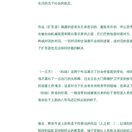
生活的当下社会的状态。
作品《扩音器》揭露的是丧失主体意识的、蔓延排斥的、停止思
在被自动机械装置和两台显示屏所占据，它们茫然地面对着对方
构成对话的对话。一切对话和交谈都不会得到进展，连对话的直
了扩音器也无法得到丝毫的解决。
《一立方》、《柱础》这两个作品展示了社会价值观的变化、传
强才露出了一点自己的头和脚。过去立在大门两侧护卫平安的拴
的混凝土所淹没，这是对当下社会丧失传统美学的隐喻，也表达
《柱础》营造的壮观。一根连带柱础被拔出来的柱子曾经是人类
落在柱子上面的八哥鸟还记得从前的样子。
最后，整张牛皮上刻有孟子性善说的作品《人之初…》，以强烈
既得利益阶层控制民众的教育观。锤子是能让人高效达成目标的