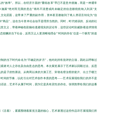
的“效率”。所以，在经济方面的“重组改革”早已不是意外措施，而是一种通常
施展“绝对而无限的意志”将尚不清楚或尚未确定的信息都统统纳入到其“支
及文化层面，这带来了严重的副作用，资本甚至都做到了将人类语言转化为“信
和“商品”，这在当今资本社会似乎是理所当然的。同时，时代错误的、反动的社
玩世主义，带着神秘色彩煽动逃避现实的议论等，这些议论时刻威胁着追求情境
猖獗的当下社会，反而又让人更清晰地理会“‘时间的存在’仅是一个驱壳”的道
制的当下时代命名为“不确定的岁月”，他对此持有批评的立场，因此以呼唤过
起观者对人之存在及自由意志的思考。本次展览展示了艺术家以回顾过去、反思
见的孟子的性善说、从商周以来的大漆工艺、宋朝名窑汝窑的瓷片、出土于楼兰
合了时间的节奏，以此引出对艺术创作本质的思考——艺术应展现给我们的并不是
句话说，艺术不从属于时间，因为它是具有灵性的存在。张琪凯带给我们的这番
有《活着》，紧紧围绕着展览主题的核心，艺术家透过这些作品详尽展现我们所