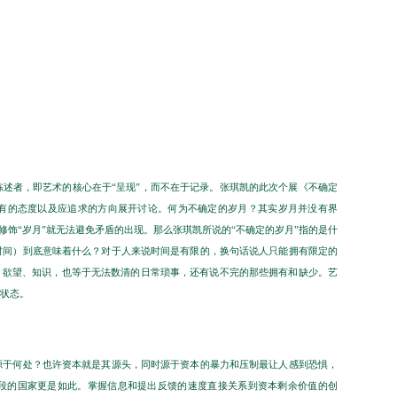
述者，即艺术的核心在于“呈现”，而不在于记录。张琪凯的此次个展《不确定
有的态度以及应追求的方向展开讨论。何为不确定的岁月？其实岁月并没有界
来修饰“岁月”就无法避免矛盾的出现。那么张琪凯所说的“不确定的岁月”指的是什
时间）到底意味着什么？对于人来说时间是有限的，换句话说人只能拥有限定的
、欲望、知识，也等于无法数清的日常琐事，还有说不完的那些拥有和缺少。艺
状态。
源于何处？也许资本就是其源头，同时源于资本的暴力和压制最让人感到恐惧，
阶段的国家更是如此。掌握信息和提出反馈的速度直接关系到资本剩余价值的创