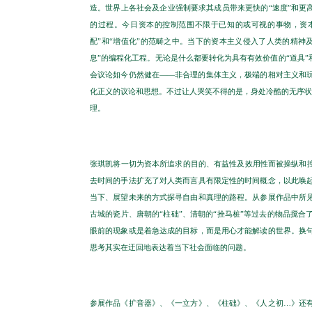
造。世界上各社会及企业强制要求其成员带来更快的“速度”和更高
的过程。今日资本的控制范围不限于已知的或可视的事物，资本
配”和“增值化”的范畴之中。当下的资本主义侵入了人类的精神
息”的编程化工程。无论是什么都要转化为具有有效价值的“道具”
会议论如今仍然健在——非合理的集体主义，极端的相对主义和
化正义的议论和思想。不过让人哭笑不得的是，身处冷酷的无序状态
理。
张琪凯将一切为资本所追求的目的、有益性及效用性而被操纵和控
去时间的手法扩充了对人类而言具有限定性的时间概念，以此唤
当下、展望未来的方式探寻自由和真理的路程。从参展作品中所
古城的瓷片、唐朝的“柱础”、清朝的“拴马桩”等过去的物品搅
眼前的现象或是着急达成的目标，而是用心才能解读的世界。换
思考其实在迂回地表达着当下社会面临的问题。
参展作品《扩音器》、《一立方》、《柱础》、《人之初…》还