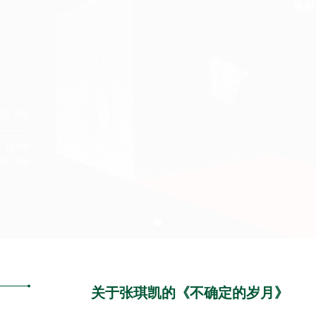
关于
张
琪
凯的
《不确定的
岁
月》