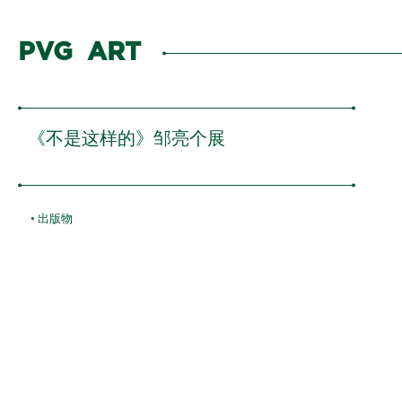
PVG ART
关于我们
ABOUT ·
《不是这样的》邹亮个展
展览
EXHIBITIONS ·
全部
艺术家
ARTISTS ·
• 出版物
当前展览
展会
FAIRS ·
展览回顾
新闻
NEWS ·
展览预告